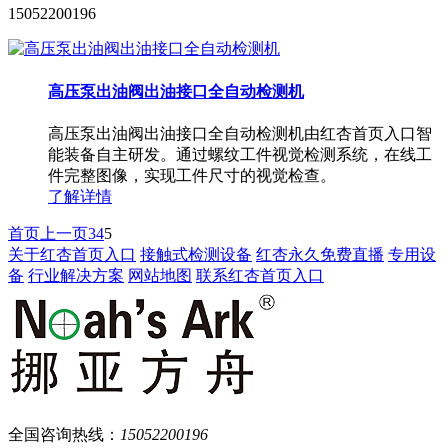
15052200196
高压泵出油阀出油接口全自动检测机
高压泵出油阀出油接口全自动检测机由红杏首页入口智
能装备自主研发。通过螺纹工件视觉检测系统，在线工
件完整图像，实现工件尺寸的视觉检查。
了解详情
首页
上一页
3
4
5
关于红杏首页入口
接触式检测设备
红杏永久免费直播
专用设
备
行业解决方案
网站地图
联系红杏首页入口
全国咨询热线：
15052200196