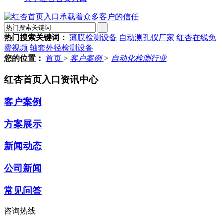
热门搜索关键词：
薄膜检测设备
自动测孔仪厂家
红杏在线免
费视频
轴套外径检测设备
您的位置：
首页
>
客户案例
>
自动化检测行业
红杏首页入口资讯中心
客户案例
方案展示
新闻动态
公司新闻
常见问答
咨询热线