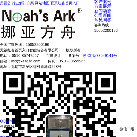
客户案例
用设备
行业解决方案
网站地图
联系红杏首页入口
方案展示
新闻动态
公司新闻
常见问答
咨询热线
15052200196
全国咨询热线：
15052200196
无锡红杏首页入口智能装备有限公司 版权所有
电话： 0510-85747567 百度统计 备案号：
苏ICP备78549141号
邮箱：ysd@xasgsd.com 传真：0510-88559965
地址：无锡市新吴区梅村新洲路228号
QQ咨询
咨询热线
微信二维
15052200196