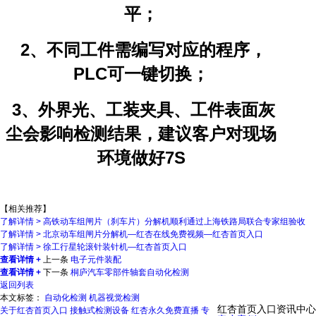
平；
2、不同工件需编写对应的程序，
PLC可一键切换；
3、外界光、工装夹具、工件表面灰
尘会影响检测结果，建议客户对现场
环境做好7S
【相关推荐】
了解详情 >
高铁动车组闸片（刹车片）分解机顺利通过上海铁路局联合专家组验收
了解详情 >
北京动车组闸片分解机—红杏在线免费视频—红杏首页入口
了解详情 >
徐工行星轮滚针装针机—红杏首页入口
查看详情 +
上一条
电子元件装配
查看详情 +
下一条
桐庐汽车零部件轴套自动化检测
返回列表
本文标签：
自动化检测
机器视觉检测
红杏首页入口资讯中心
关于红杏首页入口
接触式检测设备
红杏永久免费直播
专