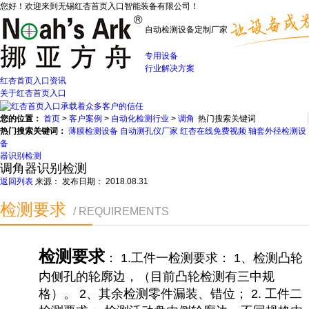
您好！欢迎来到无锡红杏首页入口智能装备有限公司！
自动检测设备定制厂家
专用设备
行业解决方案
红杏首页入口资讯
关于红杏首页入口
您的位置：
首页
>
客户案例
>
自动化检测行业
>
调角
热门搜索关键词：
薄膜检测设备
自动测孔仪厂家
红杏在线免费视频
轴套外径检测设
备
器识别检测
调角器识别检测
返回列表
来源：
发布日期： 2018.08.31
检测要求
/ REQUIREMENTS
检测要求
： 1.工件一检测要求： 1、检测凸轮
内侧孔的轮廓边，（目前凸轮检测有三中规
格）。 2、其余检测零件漏装、错位； 2. 工件二