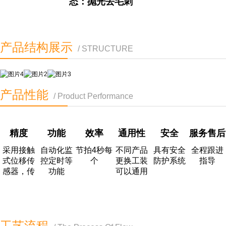
态：抛光去毛刺
产品结构展示
/ STRUCTURE
产品性能
/ Product Performance
精度
功能
效率
通用性
安全
服务售后
采用接触
自动化监
节拍4秒每
不同产品
具有安全
全程跟进
式位移传
控定时等
个
更换工装
防护系统
指导
感器，传
功能
可以通用
感器分辨
率0.1微
米，设备
综合精度1
工艺流程
微米。