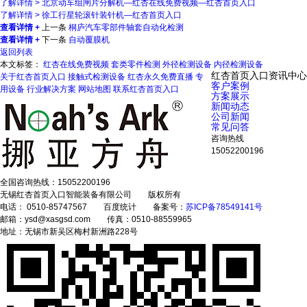
了解详情 >
北京动车组闸片分解机—红杏在线免费视频—红杏首页入口
了解详情 >
徐工行星轮滚针装针机—红杏首页入口
查看详情 +
上一条
桐庐汽车零部件轴套自动化检测
查看详情 +
下一条
自动覆膜机
返回列表
本文标签：
红杏在线免费视频
套类零件检测
外径检测设备
内径检测设备
红杏首页入口资讯中心
关于红杏首页入口
接触式检测设备
红杏永久免费直播
专
客户案例
用设备
行业解决方案
网站地图
联系红杏首页入口
方案展示
新闻动态
公司新闻
常见问答
咨询热线
15052200196
全国咨询热线：
15052200196
无锡红杏首页入口智能装备有限公司 版权所有
电话： 0510-85747567 百度统计 备案号：
苏ICP备78549141号
邮箱：ysd@xasgsd.com 传真：0510-88559965
地址：无锡市新吴区梅村新洲路228号