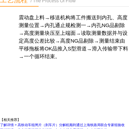
/ The Process Of Flow
震动盘上料→移送机构将工件搬送到内孔、高度
测量位置→内孔通止规检测一→内孔NG品剔除
→高度测量块压至上端面→读取测量数据并与设
定高度公差比较→高度NG品剔除→测量结束由
平移拖板将OK品推入S型滑道→滑入传输带下料
→一个循环结束。
【相关推荐】
了解详情 >
高铁动车组闸片（刹车片）分解机顺利通过上海铁路局联合专家组验收